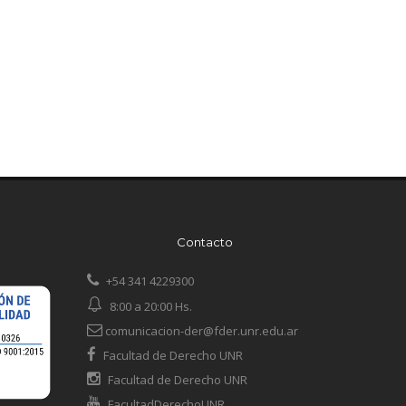
Contacto
+54 341 4229300
8:00 a 20:00 Hs.
comunicacion-der@fder.unr.edu.ar
Facultad de Derecho UNR
Facultad de Derecho UNR
FacultadDerechoUNR