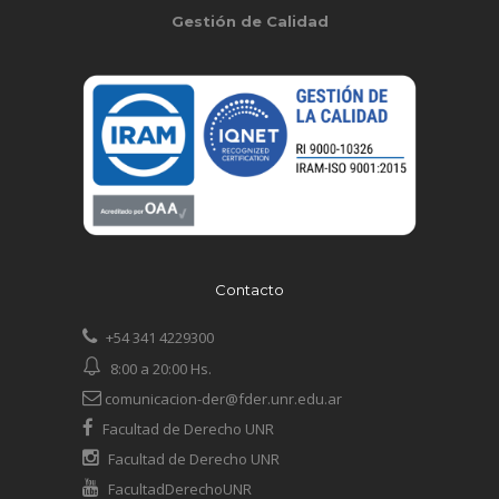
Gestión de Calidad
Contacto
+54 341 4229300
8:00 a 20:00 Hs.
comunicacion-der@fder.unr.edu.ar
Facultad de Derecho UNR
Facultad de Derecho UNR
FacultadDerechoUNR