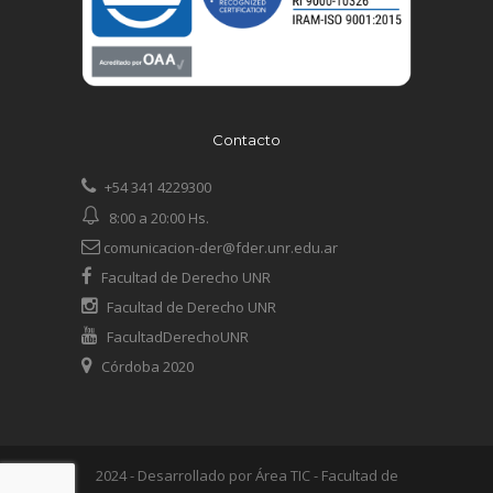
Contacto
+54 341 4229300
8:00 a 20:00 Hs.
comunicacion-der@fder.unr.edu.ar
Facultad de Derecho UNR
Facultad de Derecho UNR
FacultadDerechoUNR
Córdoba 2020
2024 - Desarrollado por Área TIC - Facultad de