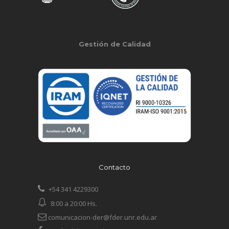
Gestión de Calidad
Contacto
+54 341 4229300
8:00 a 20:00 Hs.
comunicacion-der@fder.unr.edu.ar