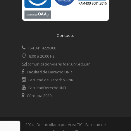
Contacto
+54 341 4229300
8:00 a 20:00 Hs.
comunicacion-der@fder.unr.edu.ar
Facultad de Derecho UNR
Facultad de Derecho UNR
FacultadDerechoUNR
Córdoba 2020
2024 - Desarrollado por Área TIC - Facultad de