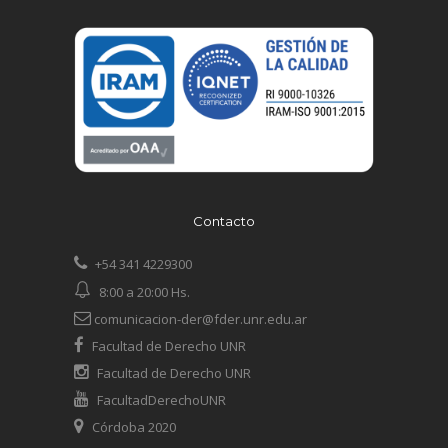
Contacto
+54 341 4229300
8:00 a 20:00 Hs.
comunicacion-der@fder.unr.edu.ar
Facultad de Derecho UNR
Facultad de Derecho UNR
FacultadDerechoUNR
Córdoba 2020