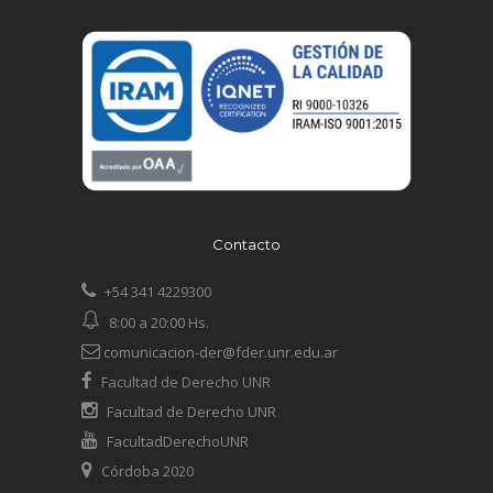
Contacto
+54 341 4229300
8:00 a 20:00 Hs.
comunicacion-der@fder.unr.edu.ar
Facultad de Derecho UNR
Facultad de Derecho UNR
FacultadDerechoUNR
Córdoba 2020