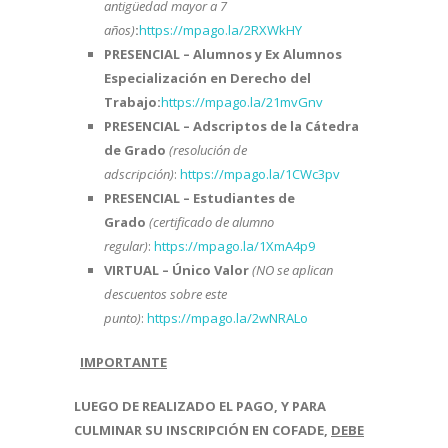
antigüedad mayor a 7
años
)
:
https://mpago.la/2RXWkHY
PRESENCIAL – Alumnos y Ex Alumnos
Especialización en Derecho del
Trabajo:
https://mpago.la/21mvGnv
PRESENCIAL – Adscriptos de la Cátedra
de Grado
(resolución de
adscripción)
:
https://mpago.la/1CWc3pv
PRESENCIAL – Estudiantes de
Grado
(certificado de alumno
regular)
:
https://mpago.la/1XmA4p9
VIRTUAL – Único Valor
(NO se aplican
descuentos sobre este
punto)
:
https://mpago.la/2wNRALo
IMPORTANTE
LUEGO DE REALIZADO EL PAGO, Y PARA
CULMINAR SU INSCRIPCIÓN EN COFADE,
DEBE