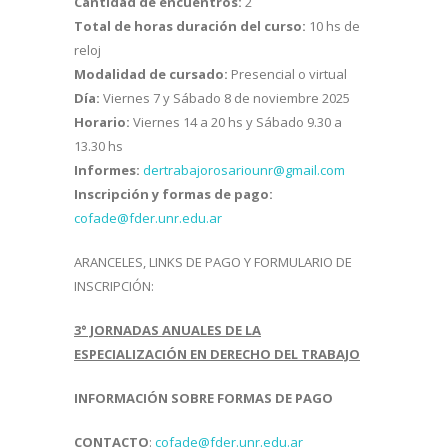
Cantidad de encuentros:
2
Total de horas duración del curso:
10 hs de
reloj
Modalidad de cursado:
Presencial o virtual
Día:
Viernes 7 y Sábado 8 de noviembre 2025
Horario:
Viernes 14 a 20 hs y Sábado 9.30 a
13.30 hs
Informes:
dertrabajorosariounr@gmail.com
Inscripción y formas de pago:
cofade@fder.unr.edu.ar
ARANCELES, LINKS DE PAGO Y FORMULARIO DE
INSCRIPCIÓN:
3° JORNADAS ANUALES DE LA
ESPECIALIZACIÓN EN DERECHO DEL TRABAJO
INFORMACIÓN SOBRE FORMAS DE PAGO
CONTACTO
:
cofade@fder.unr.edu.ar