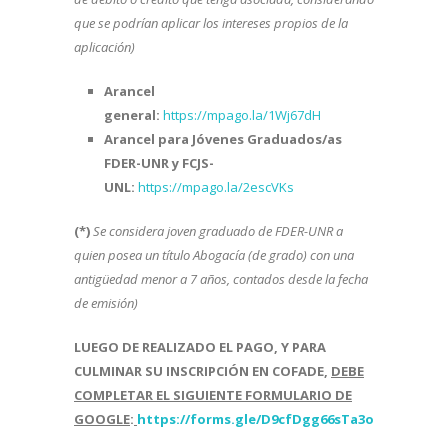
que se podrían aplicar los intereses propios de la
aplicación)
Arancel
general:
https://mpago.la/1Wj67dH
Arancel para Jóvenes Graduados/as
FDER-UNR y FCJS-
UNL:
https://mpago.la/2escVKs
(*)
Se considera joven graduado de FDER-UNR a
quien posea un título Abogacía (de grado) con una
antigüedad menor a 7 años, contados desde la fecha
de emisión)
LUEGO DE REALIZADO EL PAGO, Y PARA
CULMINAR SU INSCRIPCIÓN EN COFADE,
DEBE
COMPLETAR EL SIGUIENTE FORMULARIO DE
GOOGLE
:
https://forms.gle/D9cfDgg66sTa3oby7