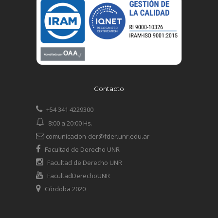
Contacto
+54 341 4229300
8:00 a 20:00 Hs.
comunicacion-der@fder.unr.edu.ar
Facultad de Derecho UNR
Facultad de Derecho UNR
FacultadDerechoUNR
Córdoba 2020