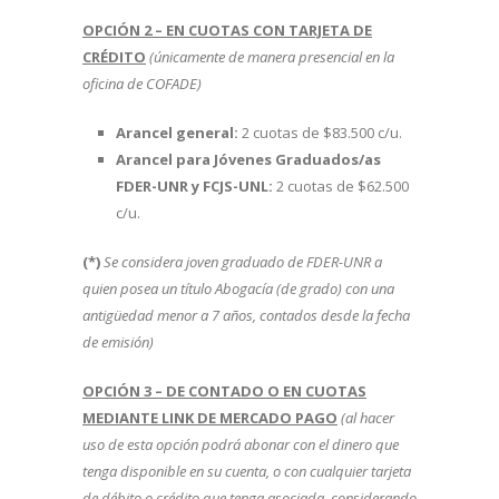
OPCIÓN 2 – EN CUOTAS CON TARJETA DE
CRÉDITO
(únicamente de manera presencial en la
oficina de COFADE)
Arancel general:
2 cuotas de $83.500 c/u.
Arancel para Jóvenes Graduados/as
FDER-UNR y FCJS-UNL:
2 cuotas de $62.500
c/u.
(*)
Se considera joven graduado de FDER-UNR a
quien posea un título Abogacía (de grado) con una
antigüedad menor a 7 años, contados desde la fecha
de emisión)
OPCIÓN 3 – DE CONTADO O EN CUOTAS
MEDIANTE LINK DE MERCADO PAGO
(al hacer
uso de esta opción podrá abonar con el dinero que
tenga disponible en su cuenta, o con cualquier tarjeta
de débito o crédito que tenga asociada, considerando