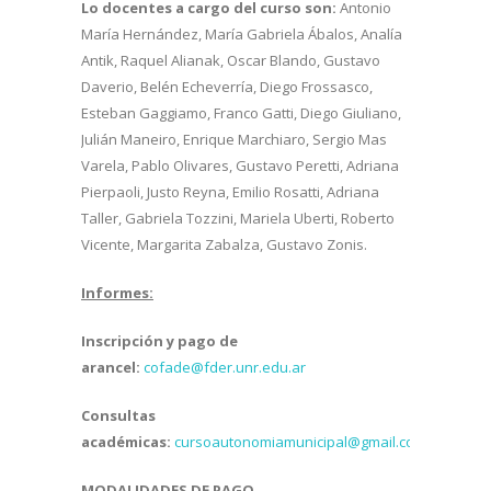
Lo docentes a cargo del curso son:
Antonio
María Hernández, María Gabriela Ábalos, Analía
Antik, Raquel Alianak, Oscar Blando, Gustavo
Daverio, Belén Echeverría, Diego Frossasco,
Esteban Gaggiamo, Franco Gatti, Diego Giuliano,
Julián Maneiro, Enrique Marchiaro, Sergio Mas
Varela, Pablo Olivares, Gustavo Peretti, Adriana
Pierpaoli, Justo Reyna, Emilio Rosatti, Adriana
Taller, Gabriela Tozzini, Mariela Uberti, Roberto
Vicente, Margarita Zabalza, Gustavo Zonis.
Informes:
Inscripción y pago de
arancel:
cofade@fder.unr.edu.ar
Consultas
académicas:
cursoautonomiamunicipal@gmail.com
MODALIDADES DE PAGO