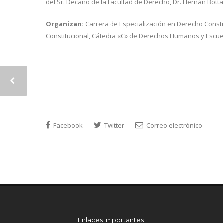
del Sr. Decano de la Facultad de Derecho, Dr. Hernán Botta
Organizan:
Carrera de Especialización en Derecho Consti
Constitucional, Cátedra «C» de Derechos Humanos y Escue
Facebook
Twitter
Correo electrónico
Enlaces Importantes