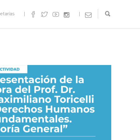
etarías
|
|