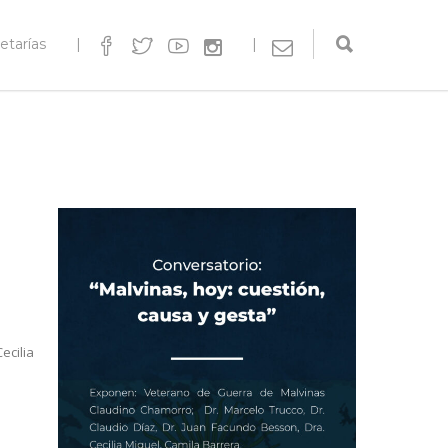
etarías
|
|
ecilia