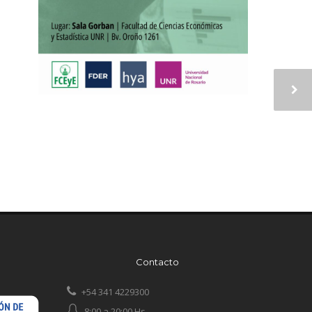
Contacto
+54 341 4229300
8:00 a 20:00 Hs.