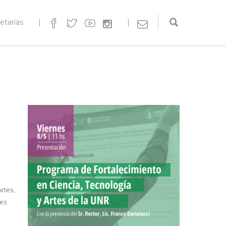
etarías
|
|
rtes,
tes