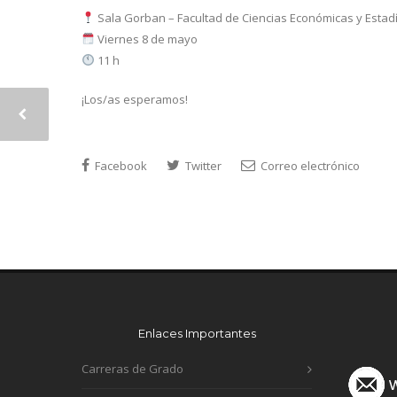
Sala Gorban – Facultad de Ciencias Económicas y Estadí
Viernes 8 de mayo
11 h
¡Los/as esperamos!
Facebook
Twitter
Correo electrónico
Enlaces Importantes
Carreras de Grado