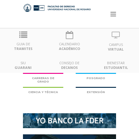
GUIA DE
CALENDARIO
CAMPUS
TRAMITES
ACADÉMICO
VIRTUAL
SIU
CONSEJO DE
BIENESTAR
GUARANI
DECANOS
ESTUDIANTIL
CARRERAS DE
POSGRADO
GRADO
CIENCIA Y TÉCNICA
EXTENSIÓN